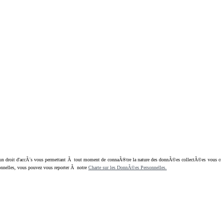
oit d'accÃ¨s vous permettant Ã tout moment de connaÃ®tre la nature des donnÃ©es collectÃ©es vous concern
nnelles, vous pouvez vous reporter Ã notre
Charte sur les DonnÃ©es Personnelles.