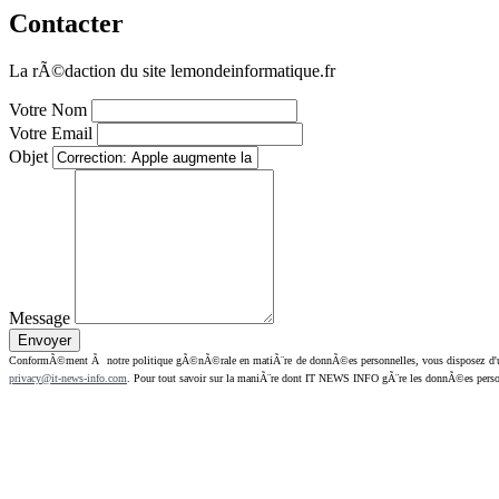
Contacter
La rÃ©daction du site lemondeinformatique.fr
Votre Nom
Votre Email
Objet
Message
ConformÃ©ment Ã notre politique gÃ©nÃ©rale en matiÃ¨re de donnÃ©es personnelles, vous disposez d'un dr
privacy@it-news-info.com
. Pour tout savoir sur la maniÃ¨re dont IT NEWS INFO gÃ¨re les donnÃ©es perso