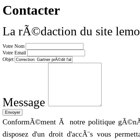
Contacter
La rÃ©daction du site lemo
Votre Nom
Votre Email
Objet
Message
ConformÃ©ment Ã notre politique gÃ©nÃ©
disposez d'un droit d'accÃ¨s vous perme