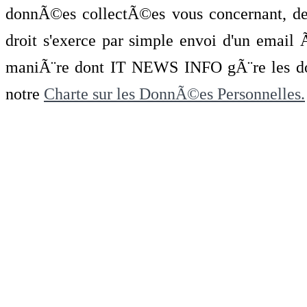
donnÃ©es collectÃ©es vous concernant, de 
droit s'exerce par simple envoi d'un emai
maniÃ¨re dont IT NEWS INFO gÃ¨re les do
notre
Charte sur les DonnÃ©es Personnelles.