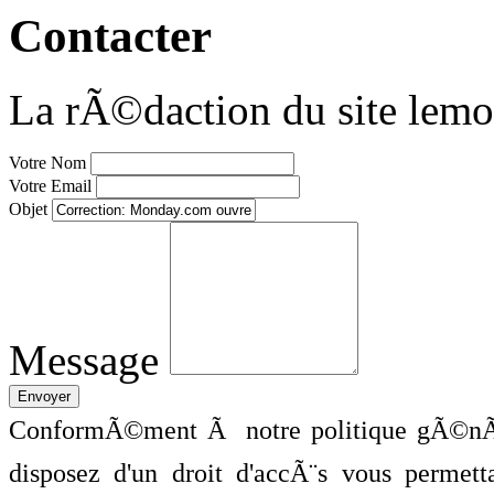
Contacter
La rÃ©daction du site lemo
Votre Nom
Votre Email
Objet
Message
ConformÃ©ment Ã notre politique gÃ©nÃ©
disposez d'un droit d'accÃ¨s vous perme