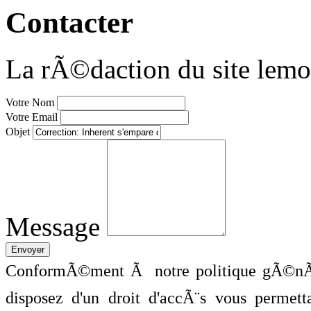
Contacter
La rÃ©daction du site lemo
Votre Nom
Votre Email
Objet
Message
ConformÃ©ment Ã notre politique gÃ©nÃ©
disposez d'un droit d'accÃ¨s vous perme