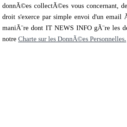
donnÃ©es collectÃ©es vous concernant, de 
droit s'exerce par simple envoi d'un emai
maniÃ¨re dont IT NEWS INFO gÃ¨re les do
notre
Charte sur les DonnÃ©es Personnelles.