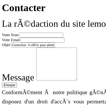
Contacter
La rÃ©daction du site lemo
Votre Nom
Votre Email
Objet
Message
ConformÃ©ment Ã notre politique gÃ©nÃ©
disposez d'un droit d'accÃ¨s vous perme