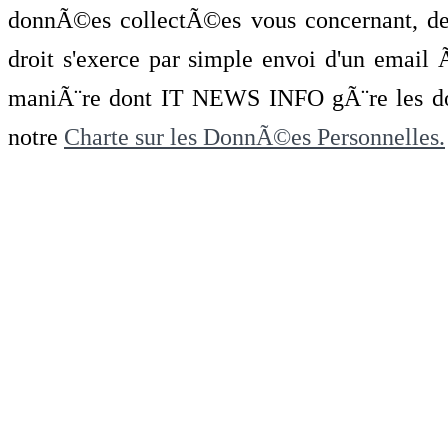
donnÃ©es collectÃ©es vous concernant, de 
droit s'exerce par simple envoi d'un emai
maniÃ¨re dont IT NEWS INFO gÃ¨re les do
notre
Charte sur les DonnÃ©es Personnelles.