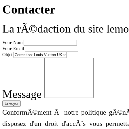
Contacter
La rÃ©daction du site lemo
Votre Nom
Votre Email
Objet
Message
ConformÃ©ment Ã notre politique gÃ©nÃ©
disposez d'un droit d'accÃ¨s vous perme