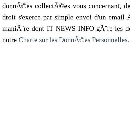
donnÃ©es collectÃ©es vous concernant, de 
droit s'exerce par simple envoi d'un emai
maniÃ¨re dont IT NEWS INFO gÃ¨re les do
notre
Charte sur les DonnÃ©es Personnelles.