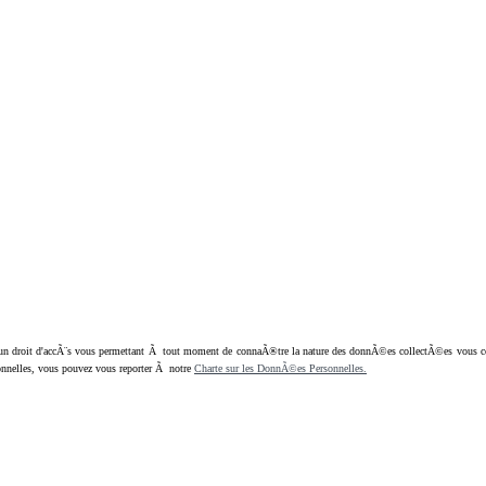
oit d'accÃ¨s vous permettant Ã tout moment de connaÃ®tre la nature des donnÃ©es collectÃ©es vous concern
nnelles, vous pouvez vous reporter Ã notre
Charte sur les DonnÃ©es Personnelles.