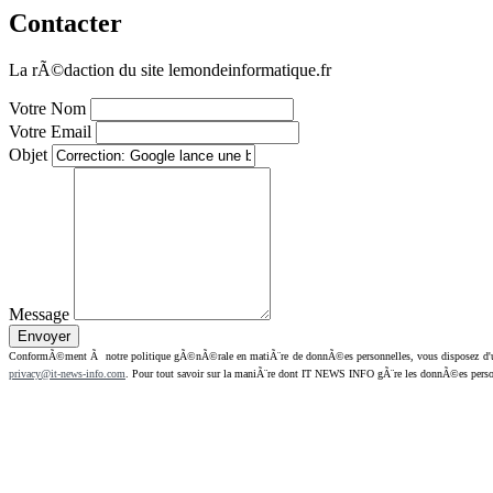
Contacter
La rÃ©daction du site lemondeinformatique.fr
Votre Nom
Votre Email
Objet
Message
ConformÃ©ment Ã notre politique gÃ©nÃ©rale en matiÃ¨re de donnÃ©es personnelles, vous disposez d'un dr
privacy@it-news-info.com
. Pour tout savoir sur la maniÃ¨re dont IT NEWS INFO gÃ¨re les donnÃ©es perso