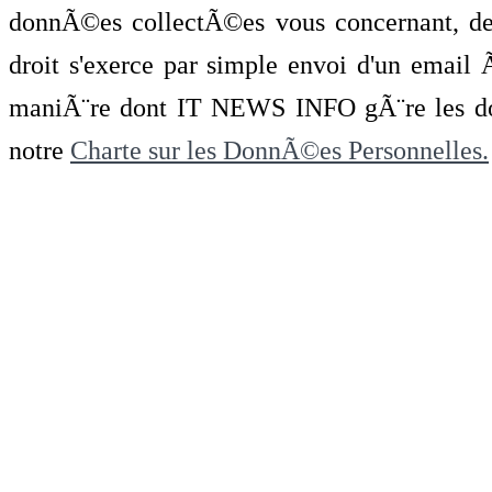
donnÃ©es collectÃ©es vous concernant, de 
droit s'exerce par simple envoi d'un emai
maniÃ¨re dont IT NEWS INFO gÃ¨re les do
notre
Charte sur les DonnÃ©es Personnelles.