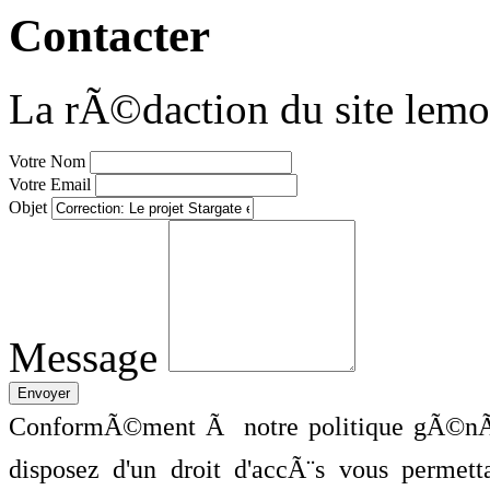
Contacter
La rÃ©daction du site lemo
Votre Nom
Votre Email
Objet
Message
ConformÃ©ment Ã notre politique gÃ©nÃ©
disposez d'un droit d'accÃ¨s vous perme