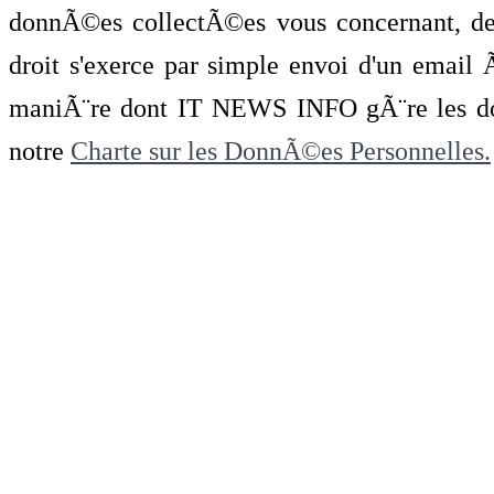
donnÃ©es collectÃ©es vous concernant, de 
droit s'exerce par simple envoi d'un emai
maniÃ¨re dont IT NEWS INFO gÃ¨re les do
notre
Charte sur les DonnÃ©es Personnelles.