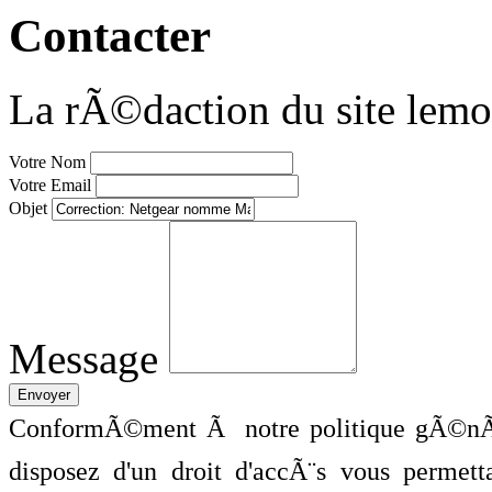
Contacter
La rÃ©daction du site lemo
Votre Nom
Votre Email
Objet
Message
ConformÃ©ment Ã notre politique gÃ©nÃ©
disposez d'un droit d'accÃ¨s vous perme