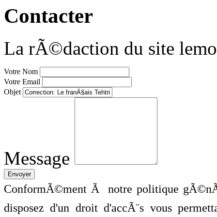
Contacter
La rÃ©daction du site lemo
Votre Nom
Votre Email
Objet
Message
ConformÃ©ment Ã notre politique gÃ©nÃ©
disposez d'un droit d'accÃ¨s vous perme