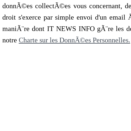
donnÃ©es collectÃ©es vous concernant, de 
droit s'exerce par simple envoi d'un emai
maniÃ¨re dont IT NEWS INFO gÃ¨re les do
notre
Charte sur les DonnÃ©es Personnelles.