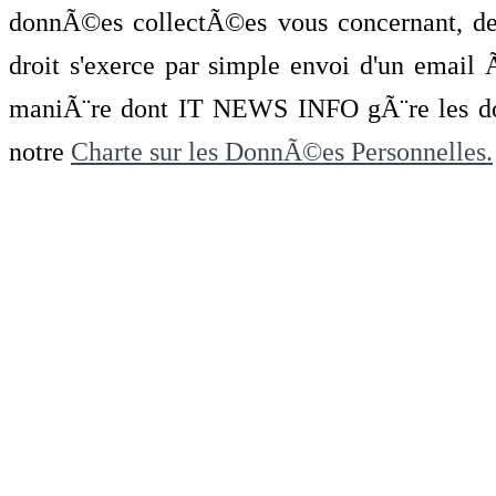
donnÃ©es collectÃ©es vous concernant, de 
droit s'exerce par simple envoi d'un emai
maniÃ¨re dont IT NEWS INFO gÃ¨re les do
notre
Charte sur les DonnÃ©es Personnelles.