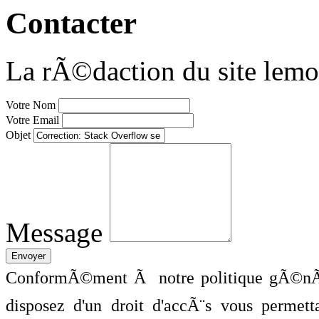
Contacter
La rÃ©daction du site lemo
Votre Nom
Votre Email
Objet
Message
ConformÃ©ment Ã notre politique gÃ©nÃ©
disposez d'un droit d'accÃ¨s vous perme