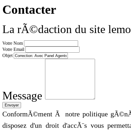
Contacter
La rÃ©daction du site lemo
Votre Nom
Votre Email
Objet
Message
ConformÃ©ment Ã notre politique gÃ©nÃ©
disposez d'un droit d'accÃ¨s vous perme