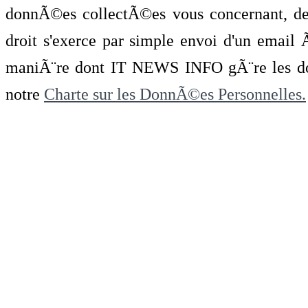
donnÃ©es collectÃ©es vous concernant, de 
droit s'exerce par simple envoi d'un emai
maniÃ¨re dont IT NEWS INFO gÃ¨re les do
notre
Charte sur les DonnÃ©es Personnelles.