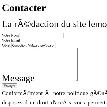
Contacter
La rÃ©daction du site lemo
Votre Nom
Votre Email
Objet
Message
ConformÃ©ment Ã notre politique gÃ©nÃ©
disposez d'un droit d'accÃ¨s vous perme