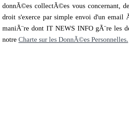
donnÃ©es collectÃ©es vous concernant, de 
droit s'exerce par simple envoi d'un emai
maniÃ¨re dont IT NEWS INFO gÃ¨re les do
notre
Charte sur les DonnÃ©es Personnelles.