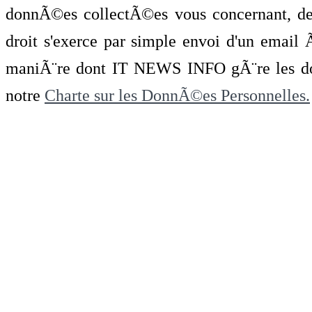
donnÃ©es collectÃ©es vous concernant, de 
droit s'exerce par simple envoi d'un emai
maniÃ¨re dont IT NEWS INFO gÃ¨re les do
notre
Charte sur les DonnÃ©es Personnelles.