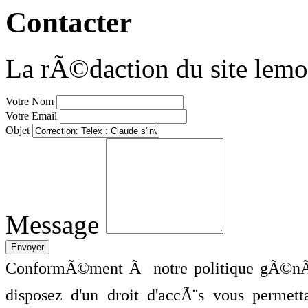
Contacter
La rÃ©daction du site lemo
Votre Nom
Votre Email
Objet
Message
ConformÃ©ment Ã notre politique gÃ©nÃ©
disposez d'un droit d'accÃ¨s vous perme