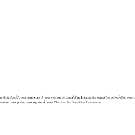
oit d'accÃ¨s vous permettant Ã tout moment de connaÃ®tre la nature des donnÃ©es collectÃ©es vous concern
nnelles, vous pouvez vous reporter Ã notre
Charte sur les DonnÃ©es Personnelles.