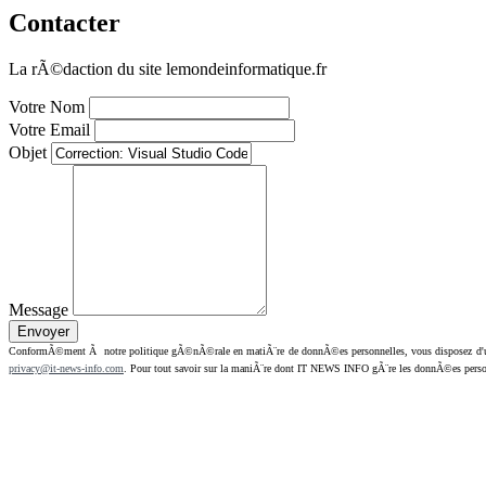
Contacter
La rÃ©daction du site lemondeinformatique.fr
Votre Nom
Votre Email
Objet
Message
ConformÃ©ment Ã notre politique gÃ©nÃ©rale en matiÃ¨re de donnÃ©es personnelles, vous disposez d'un dr
privacy@it-news-info.com
. Pour tout savoir sur la maniÃ¨re dont IT NEWS INFO gÃ¨re les donnÃ©es perso