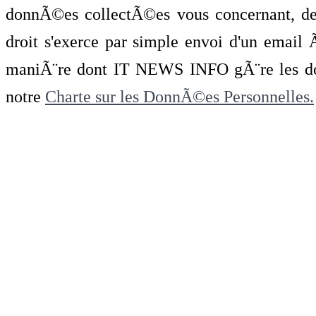
donnÃ©es collectÃ©es vous concernant, de 
droit s'exerce par simple envoi d'un emai
maniÃ¨re dont IT NEWS INFO gÃ¨re les do
notre
Charte sur les DonnÃ©es Personnelles.