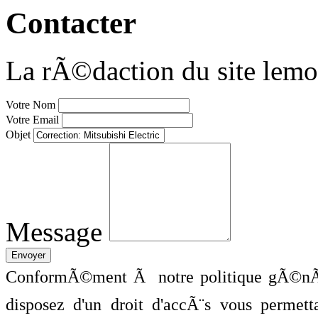
Contacter
La rÃ©daction du site lemo
Votre Nom
Votre Email
Objet
Message
ConformÃ©ment Ã notre politique gÃ©nÃ©
disposez d'un droit d'accÃ¨s vous perme