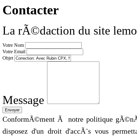
Contacter
La rÃ©daction du site lemo
Votre Nom
Votre Email
Objet
Message
ConformÃ©ment Ã notre politique gÃ©nÃ©
disposez d'un droit d'accÃ¨s vous perme