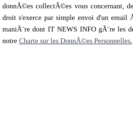
donnÃ©es collectÃ©es vous concernant, de 
droit s'exerce par simple envoi d'un emai
maniÃ¨re dont IT NEWS INFO gÃ¨re les do
notre
Charte sur les DonnÃ©es Personnelles.