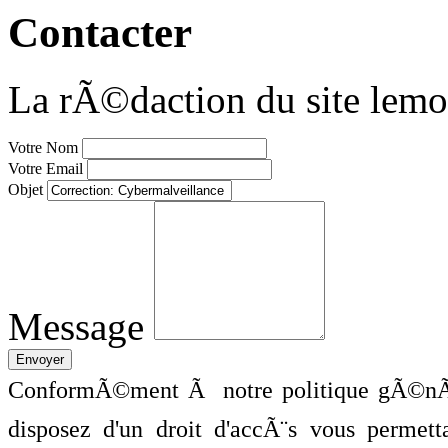
Contacter
La rÃ©daction du site lemo
Votre Nom
Votre Email
Objet
Message
ConformÃ©ment Ã notre politique gÃ©nÃ©
disposez d'un droit d'accÃ¨s vous perme