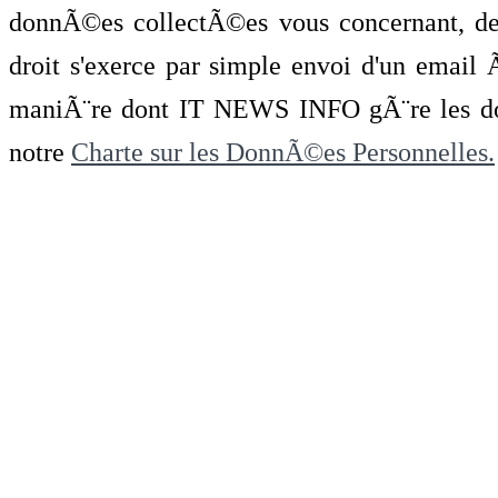
donnÃ©es collectÃ©es vous concernant, de 
droit s'exerce par simple envoi d'un emai
maniÃ¨re dont IT NEWS INFO gÃ¨re les do
notre
Charte sur les DonnÃ©es Personnelles.