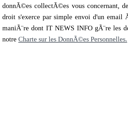
donnÃ©es collectÃ©es vous concernant, de 
droit s'exerce par simple envoi d'un emai
maniÃ¨re dont IT NEWS INFO gÃ¨re les do
notre
Charte sur les DonnÃ©es Personnelles.