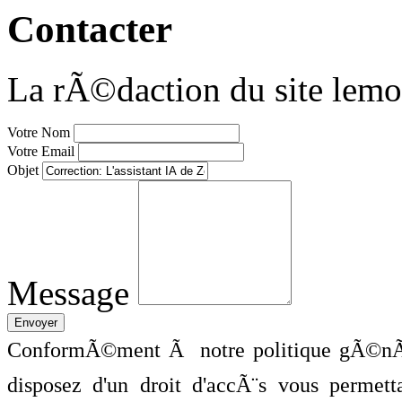
Contacter
La rÃ©daction du site lemo
Votre Nom
Votre Email
Objet
Message
ConformÃ©ment Ã notre politique gÃ©nÃ©
disposez d'un droit d'accÃ¨s vous perme