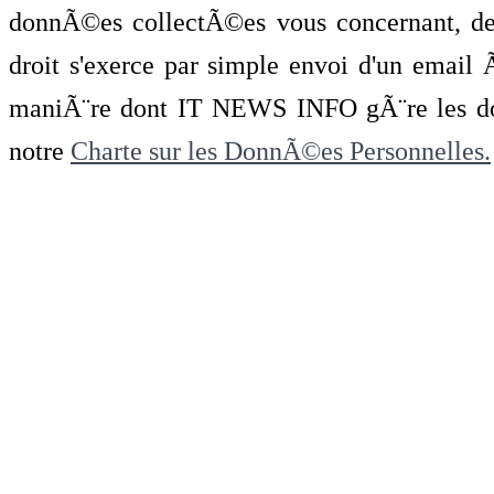
donnÃ©es collectÃ©es vous concernant, de 
droit s'exerce par simple envoi d'un emai
maniÃ¨re dont IT NEWS INFO gÃ¨re les do
notre
Charte sur les DonnÃ©es Personnelles.