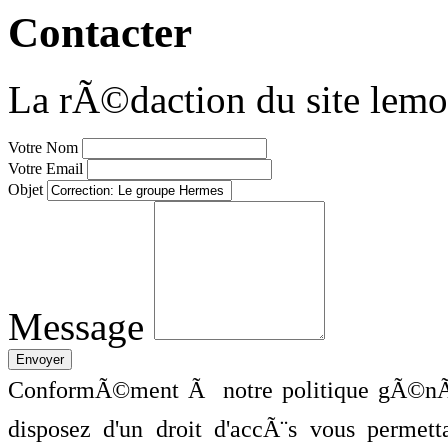
Contacter
La rÃ©daction du site lemo
Votre Nom
Votre Email
Objet
Message
ConformÃ©ment Ã notre politique gÃ©nÃ©
disposez d'un droit d'accÃ¨s vous perme