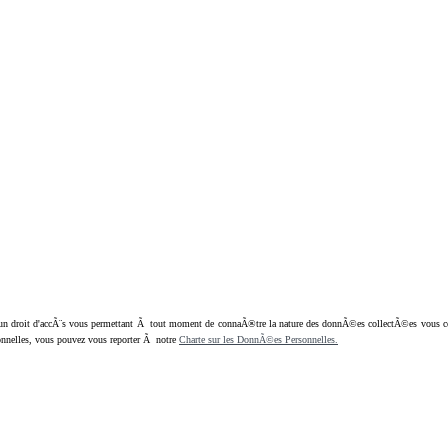
oit d'accÃ¨s vous permettant Ã tout moment de connaÃ®tre la nature des donnÃ©es collectÃ©es vous concern
nnelles, vous pouvez vous reporter Ã notre
Charte sur les DonnÃ©es Personnelles.