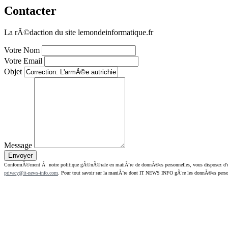
Contacter
La rÃ©daction du site lemondeinformatique.fr
Votre Nom
Votre Email
Objet
Message
ConformÃ©ment Ã notre politique gÃ©nÃ©rale en matiÃ¨re de donnÃ©es personnelles, vous disposez d'un dr
privacy@it-news-info.com
. Pour tout savoir sur la maniÃ¨re dont IT NEWS INFO gÃ¨re les donnÃ©es perso