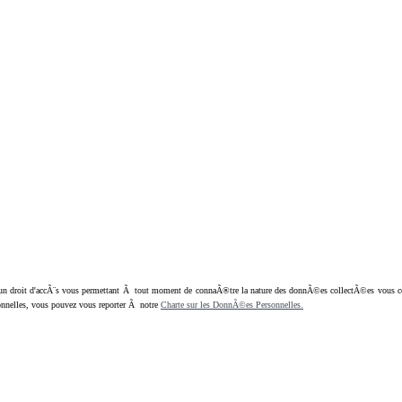
oit d'accÃ¨s vous permettant Ã tout moment de connaÃ®tre la nature des donnÃ©es collectÃ©es vous concern
nnelles, vous pouvez vous reporter Ã notre
Charte sur les DonnÃ©es Personnelles.