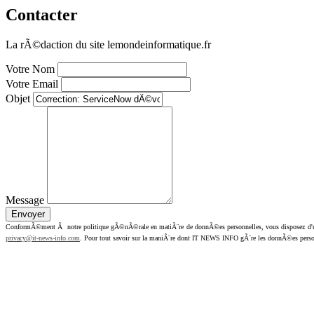
Contacter
La rÃ©daction du site lemondeinformatique.fr
Votre Nom
Votre Email
Objet
Message
ConformÃ©ment Ã notre politique gÃ©nÃ©rale en matiÃ¨re de donnÃ©es personnelles, vous disposez d'un dr
privacy@it-news-info.com
. Pour tout savoir sur la maniÃ¨re dont IT NEWS INFO gÃ¨re les donnÃ©es perso