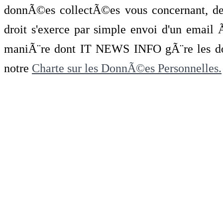
donnÃ©es collectÃ©es vous concernant, de 
droit s'exerce par simple envoi d'un emai
maniÃ¨re dont IT NEWS INFO gÃ¨re les do
notre
Charte sur les DonnÃ©es Personnelles.