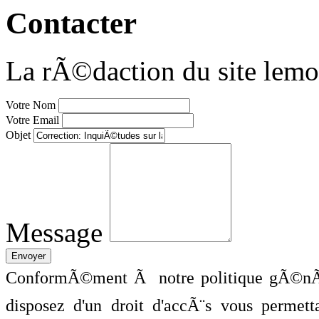
Contacter
La rÃ©daction du site lemo
Votre Nom
Votre Email
Objet
Message
ConformÃ©ment Ã notre politique gÃ©nÃ©
disposez d'un droit d'accÃ¨s vous perme