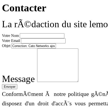
Contacter
La rÃ©daction du site lemo
Votre Nom
Votre Email
Objet
Message
ConformÃ©ment Ã notre politique gÃ©nÃ©
disposez d'un droit d'accÃ¨s vous perme