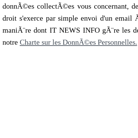
donnÃ©es collectÃ©es vous concernant, de 
droit s'exerce par simple envoi d'un emai
maniÃ¨re dont IT NEWS INFO gÃ¨re les do
notre
Charte sur les DonnÃ©es Personnelles.