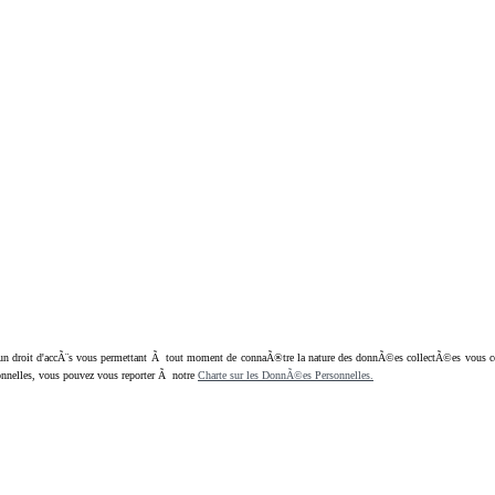
oit d'accÃ¨s vous permettant Ã tout moment de connaÃ®tre la nature des donnÃ©es collectÃ©es vous concern
nnelles, vous pouvez vous reporter Ã notre
Charte sur les DonnÃ©es Personnelles.