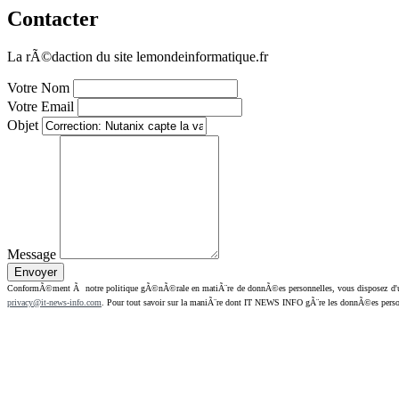
Contacter
La rÃ©daction du site lemondeinformatique.fr
Votre Nom
Votre Email
Objet
Message
ConformÃ©ment Ã notre politique gÃ©nÃ©rale en matiÃ¨re de donnÃ©es personnelles, vous disposez d'un dr
privacy@it-news-info.com
. Pour tout savoir sur la maniÃ¨re dont IT NEWS INFO gÃ¨re les donnÃ©es perso