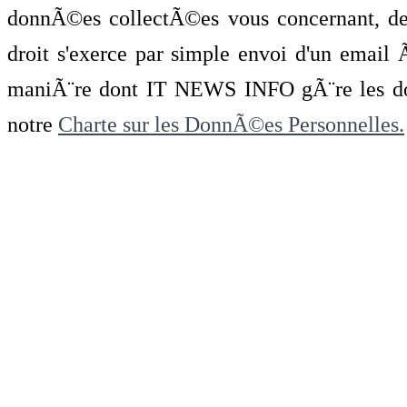
donnÃ©es collectÃ©es vous concernant, de 
droit s'exerce par simple envoi d'un emai
maniÃ¨re dont IT NEWS INFO gÃ¨re les do
notre
Charte sur les DonnÃ©es Personnelles.