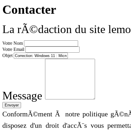
Contacter
La rÃ©daction du site lemo
Votre Nom
Votre Email
Objet
Message
ConformÃ©ment Ã notre politique gÃ©nÃ©
disposez d'un droit d'accÃ¨s vous perme