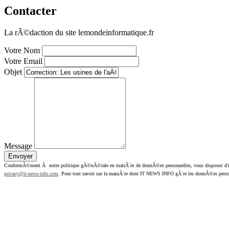
Contacter
La rÃ©daction du site lemondeinformatique.fr
Votre Nom
Votre Email
Objet
Message
ConformÃ©ment Ã notre politique gÃ©nÃ©rale en matiÃ¨re de donnÃ©es personnelles, vous disposez d'un dr
privacy@it-news-info.com
. Pour tout savoir sur la maniÃ¨re dont IT NEWS INFO gÃ¨re les donnÃ©es perso