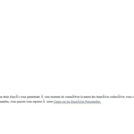
oit d'accÃ¨s vous permettant Ã tout moment de connaÃ®tre la nature des donnÃ©es collectÃ©es vous concern
nnelles, vous pouvez vous reporter Ã notre
Charte sur les DonnÃ©es Personnelles.