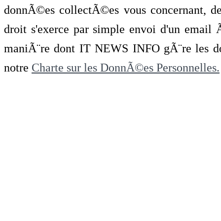
donnÃ©es collectÃ©es vous concernant, de 
droit s'exerce par simple envoi d'un emai
maniÃ¨re dont IT NEWS INFO gÃ¨re les do
notre
Charte sur les DonnÃ©es Personnelles.