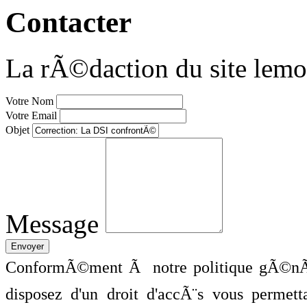
Contacter
La rÃ©daction du site lemo
Votre Nom
Votre Email
Objet
Message
ConformÃ©ment Ã notre politique gÃ©nÃ©
disposez d'un droit d'accÃ¨s vous perme