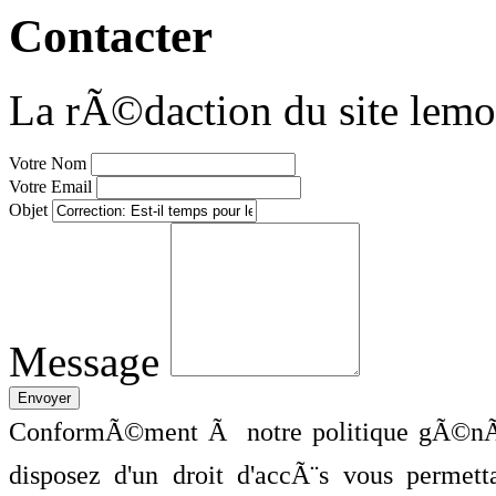
Contacter
La rÃ©daction du site lemo
Votre Nom
Votre Email
Objet
Message
ConformÃ©ment Ã notre politique gÃ©nÃ©
disposez d'un droit d'accÃ¨s vous perme