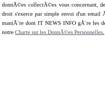
donnÃ©es collectÃ©es vous concernant, de 
droit s'exerce par simple envoi d'un emai
maniÃ¨re dont IT NEWS INFO gÃ¨re les do
notre
Charte sur les DonnÃ©es Personnelles.