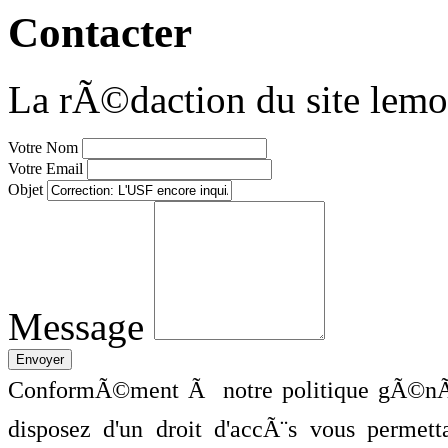
Contacter
La rÃ©daction du site lemo
Votre Nom
Votre Email
Objet
Message
ConformÃ©ment Ã notre politique gÃ©nÃ©
disposez d'un droit d'accÃ¨s vous perme