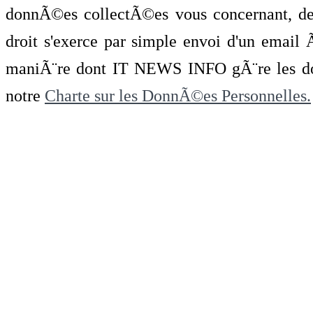
donnÃ©es collectÃ©es vous concernant, de 
droit s'exerce par simple envoi d'un emai
maniÃ¨re dont IT NEWS INFO gÃ¨re les do
notre
Charte sur les DonnÃ©es Personnelles.