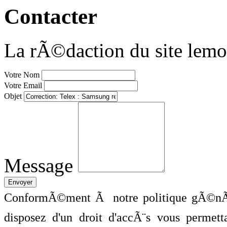
Contacter
La rÃ©daction du site lemo
Votre Nom
Votre Email
Objet
Message
ConformÃ©ment Ã notre politique gÃ©nÃ©
disposez d'un droit d'accÃ¨s vous perme