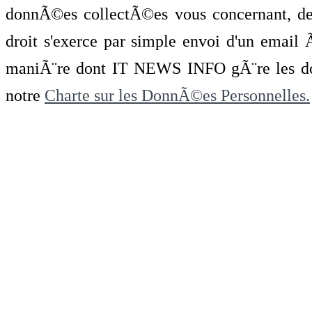
donnÃ©es collectÃ©es vous concernant, de 
droit s'exerce par simple envoi d'un emai
maniÃ¨re dont IT NEWS INFO gÃ¨re les do
notre
Charte sur les DonnÃ©es Personnelles.