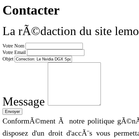
Contacter
La rÃ©daction du site lemo
Votre Nom
Votre Email
Objet
Message
ConformÃ©ment Ã notre politique gÃ©nÃ©
disposez d'un droit d'accÃ¨s vous perme