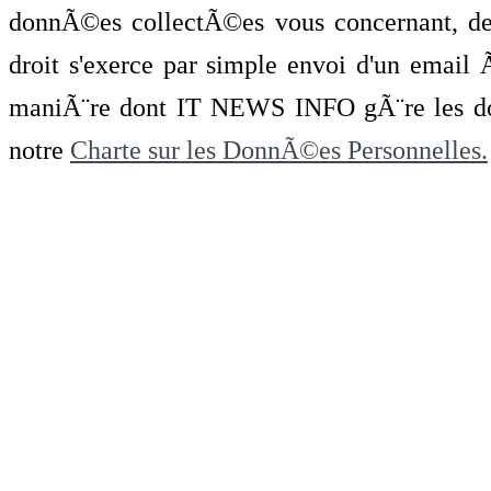
donnÃ©es collectÃ©es vous concernant, de 
droit s'exerce par simple envoi d'un emai
maniÃ¨re dont IT NEWS INFO gÃ¨re les do
notre
Charte sur les DonnÃ©es Personnelles.