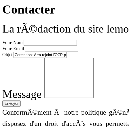
Contacter
La rÃ©daction du site lemo
Votre Nom
Votre Email
Objet
Message
ConformÃ©ment Ã notre politique gÃ©nÃ©
disposez d'un droit d'accÃ¨s vous perme