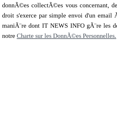
donnÃ©es collectÃ©es vous concernant, de 
droit s'exerce par simple envoi d'un emai
maniÃ¨re dont IT NEWS INFO gÃ¨re les do
notre
Charte sur les DonnÃ©es Personnelles.