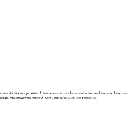
oit d'accÃ¨s vous permettant Ã tout moment de connaÃ®tre la nature des donnÃ©es collectÃ©es vous concern
nnelles, vous pouvez vous reporter Ã notre
Charte sur les DonnÃ©es Personnelles.