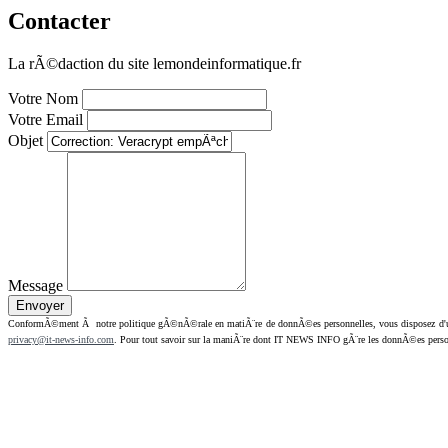
Contacter
La rÃ©daction du site lemondeinformatique.fr
Votre Nom
Votre Email
Objet
Message
ConformÃ©ment Ã notre politique gÃ©nÃ©rale en matiÃ¨re de donnÃ©es personnelles, vous disposez d'un dr
privacy@it-news-info.com
. Pour tout savoir sur la maniÃ¨re dont IT NEWS INFO gÃ¨re les donnÃ©es perso