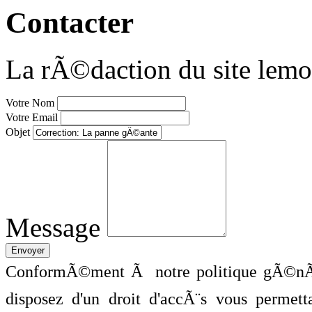
Contacter
La rÃ©daction du site lemo
Votre Nom
Votre Email
Objet
Message
ConformÃ©ment Ã notre politique gÃ©nÃ©
disposez d'un droit d'accÃ¨s vous perme