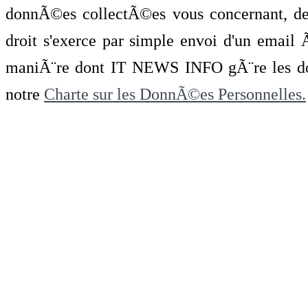
donnÃ©es collectÃ©es vous concernant, de 
droit s'exerce par simple envoi d'un emai
maniÃ¨re dont IT NEWS INFO gÃ¨re les do
notre
Charte sur les DonnÃ©es Personnelles.