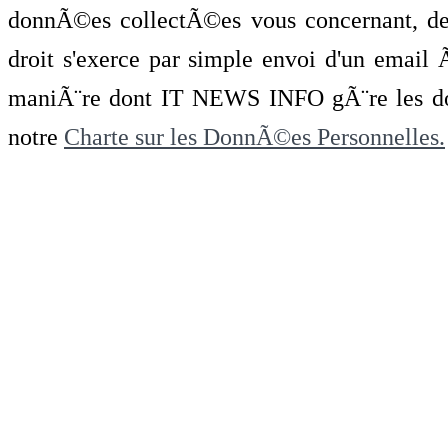
donnÃ©es collectÃ©es vous concernant, de 
droit s'exerce par simple envoi d'un emai
maniÃ¨re dont IT NEWS INFO gÃ¨re les do
notre
Charte sur les DonnÃ©es Personnelles.