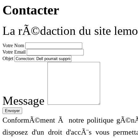
Contacter
La rÃ©daction du site lemo
Votre Nom
Votre Email
Objet
Message
ConformÃ©ment Ã notre politique gÃ©nÃ©
disposez d'un droit d'accÃ¨s vous perme