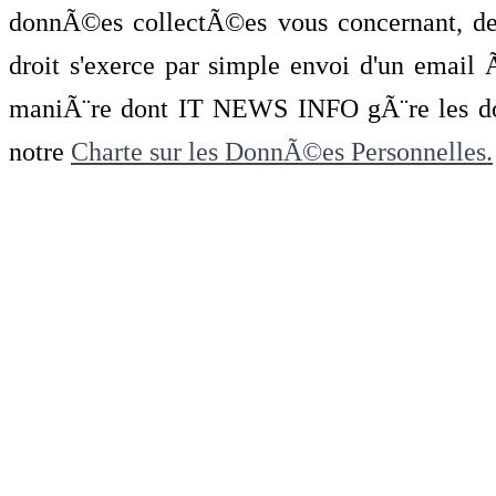
donnÃ©es collectÃ©es vous concernant, de 
droit s'exerce par simple envoi d'un emai
maniÃ¨re dont IT NEWS INFO gÃ¨re les do
notre
Charte sur les DonnÃ©es Personnelles.