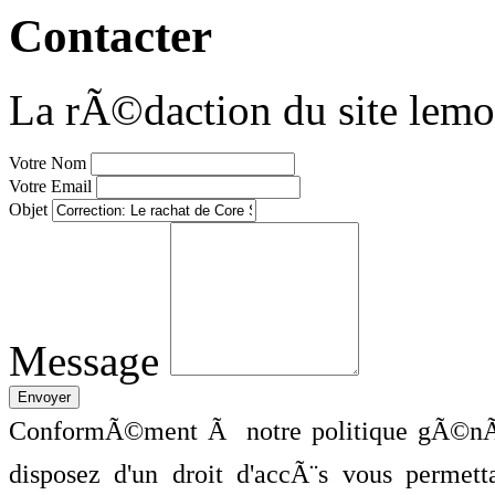
Contacter
La rÃ©daction du site lemo
Votre Nom
Votre Email
Objet
Message
ConformÃ©ment Ã notre politique gÃ©nÃ©
disposez d'un droit d'accÃ¨s vous perme