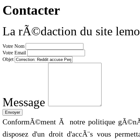
Contacter
La rÃ©daction du site lemo
Votre Nom
Votre Email
Objet
Message
ConformÃ©ment Ã notre politique gÃ©nÃ©
disposez d'un droit d'accÃ¨s vous perme