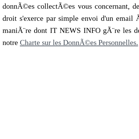
donnÃ©es collectÃ©es vous concernant, de 
droit s'exerce par simple envoi d'un emai
maniÃ¨re dont IT NEWS INFO gÃ¨re les do
notre
Charte sur les DonnÃ©es Personnelles.