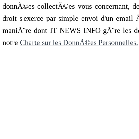
donnÃ©es collectÃ©es vous concernant, de 
droit s'exerce par simple envoi d'un emai
maniÃ¨re dont IT NEWS INFO gÃ¨re les do
notre
Charte sur les DonnÃ©es Personnelles.