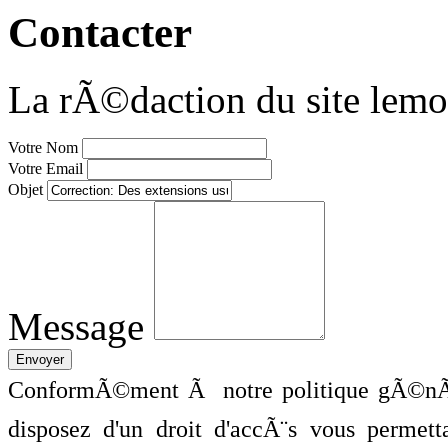
Contacter
La rÃ©daction du site lemo
Votre Nom
Votre Email
Objet
Message
ConformÃ©ment Ã notre politique gÃ©nÃ©
disposez d'un droit d'accÃ¨s vous perme