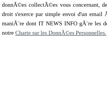
donnÃ©es collectÃ©es vous concernant, de 
droit s'exerce par simple envoi d'un emai
maniÃ¨re dont IT NEWS INFO gÃ¨re les do
notre
Charte sur les DonnÃ©es Personnelles.