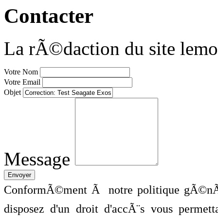
Contacter
La rÃ©daction du site lemo
Votre Nom
Votre Email
Objet
Message
ConformÃ©ment Ã notre politique gÃ©nÃ©
disposez d'un droit d'accÃ¨s vous perme