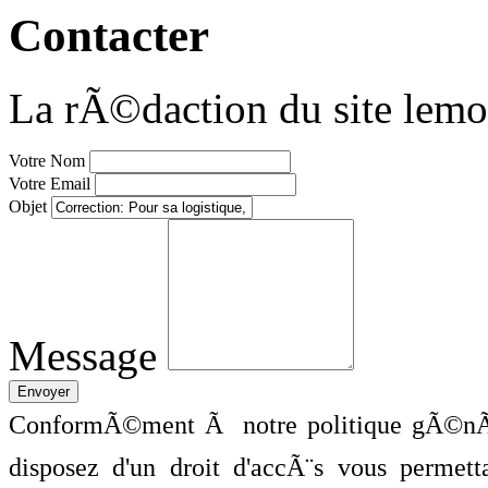
Contacter
La rÃ©daction du site lemo
Votre Nom
Votre Email
Objet
Message
ConformÃ©ment Ã notre politique gÃ©nÃ©
disposez d'un droit d'accÃ¨s vous perme