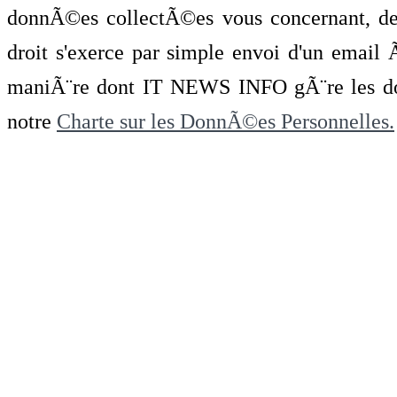
donnÃ©es collectÃ©es vous concernant, de 
droit s'exerce par simple envoi d'un emai
maniÃ¨re dont IT NEWS INFO gÃ¨re les do
notre
Charte sur les DonnÃ©es Personnelles.