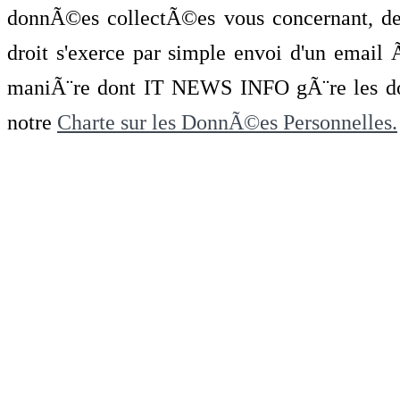
donnÃ©es collectÃ©es vous concernant, de 
droit s'exerce par simple envoi d'un emai
maniÃ¨re dont IT NEWS INFO gÃ¨re les do
notre
Charte sur les DonnÃ©es Personnelles.