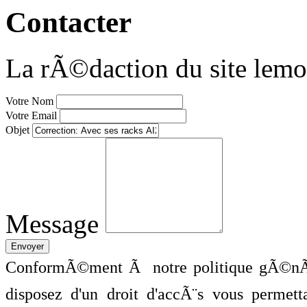
Contacter
La rÃ©daction du site lemo
Votre Nom
Votre Email
Objet
Message
ConformÃ©ment Ã notre politique gÃ©nÃ©
disposez d'un droit d'accÃ¨s vous perme