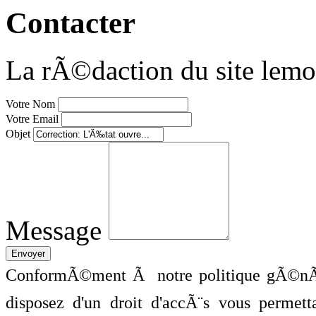
Contacter
La rÃ©daction du site lemo
Votre Nom
Votre Email
Objet
Message
ConformÃ©ment Ã notre politique gÃ©nÃ©
disposez d'un droit d'accÃ¨s vous perme