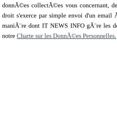
donnÃ©es collectÃ©es vous concernant, de 
droit s'exerce par simple envoi d'un emai
maniÃ¨re dont IT NEWS INFO gÃ¨re les do
notre
Charte sur les DonnÃ©es Personnelles.