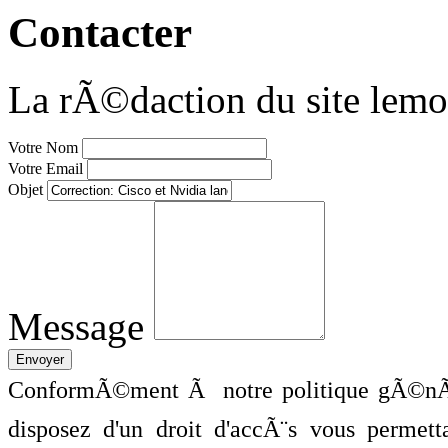
Contacter
La rÃ©daction du site lemo
Votre Nom
Votre Email
Objet
Message
ConformÃ©ment Ã notre politique gÃ©nÃ©
disposez d'un droit d'accÃ¨s vous perme