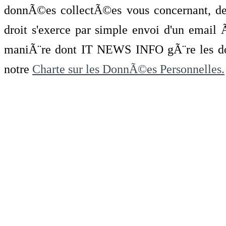
donnÃ©es collectÃ©es vous concernant, de 
droit s'exerce par simple envoi d'un emai
maniÃ¨re dont IT NEWS INFO gÃ¨re les do
notre
Charte sur les DonnÃ©es Personnelles.