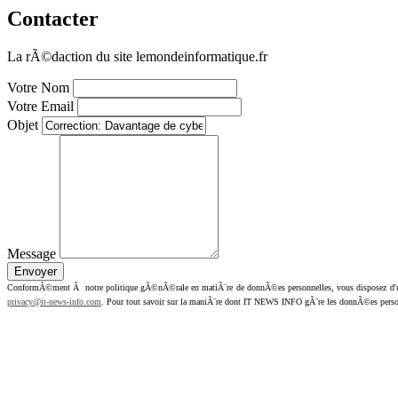
Contacter
La rÃ©daction du site lemondeinformatique.fr
Votre Nom
Votre Email
Objet
Message
ConformÃ©ment Ã notre politique gÃ©nÃ©rale en matiÃ¨re de donnÃ©es personnelles, vous disposez d'un dr
privacy@it-news-info.com
. Pour tout savoir sur la maniÃ¨re dont IT NEWS INFO gÃ¨re les donnÃ©es perso