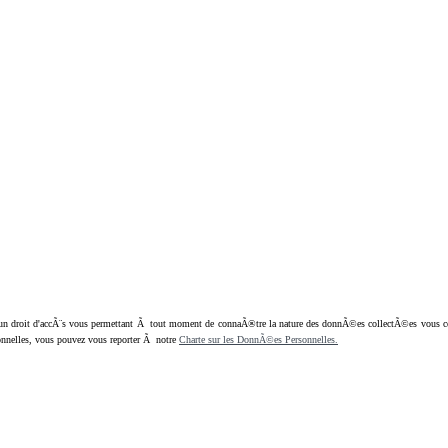
oit d'accÃ¨s vous permettant Ã tout moment de connaÃ®tre la nature des donnÃ©es collectÃ©es vous concern
nnelles, vous pouvez vous reporter Ã notre
Charte sur les DonnÃ©es Personnelles.