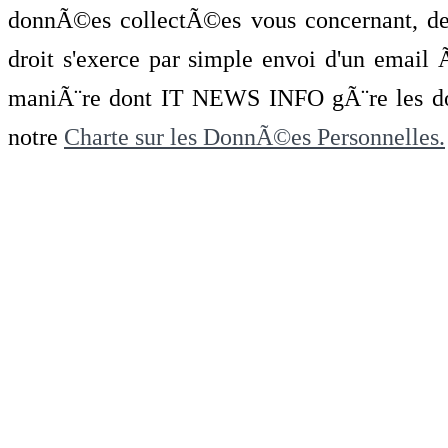
donnÃ©es collectÃ©es vous concernant, de 
droit s'exerce par simple envoi d'un emai
maniÃ¨re dont IT NEWS INFO gÃ¨re les do
notre
Charte sur les DonnÃ©es Personnelles.