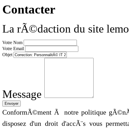
Contacter
La rÃ©daction du site lemo
Votre Nom
Votre Email
Objet
Message
ConformÃ©ment Ã notre politique gÃ©nÃ©
disposez d'un droit d'accÃ¨s vous perme