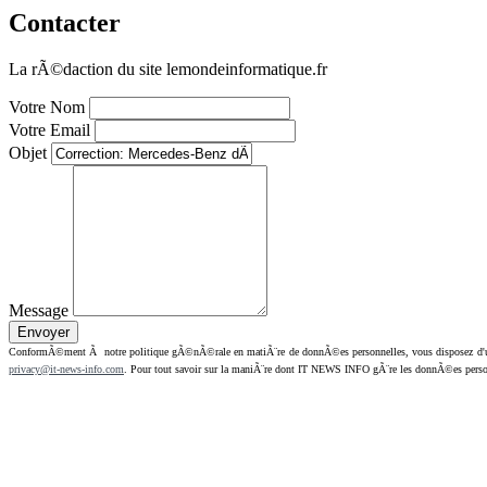
Contacter
La rÃ©daction du site lemondeinformatique.fr
Votre Nom
Votre Email
Objet
Message
ConformÃ©ment Ã notre politique gÃ©nÃ©rale en matiÃ¨re de donnÃ©es personnelles, vous disposez d'un dr
privacy@it-news-info.com
. Pour tout savoir sur la maniÃ¨re dont IT NEWS INFO gÃ¨re les donnÃ©es perso