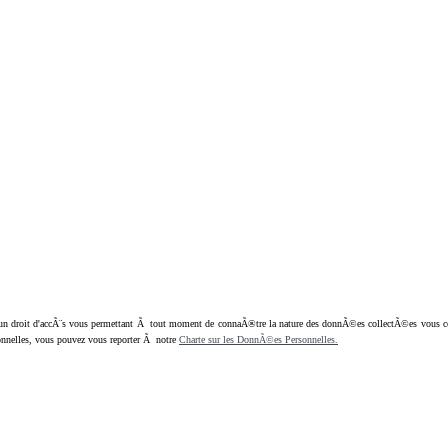
oit d'accÃ¨s vous permettant Ã tout moment de connaÃ®tre la nature des donnÃ©es collectÃ©es vous concern
nnelles, vous pouvez vous reporter Ã notre
Charte sur les DonnÃ©es Personnelles.