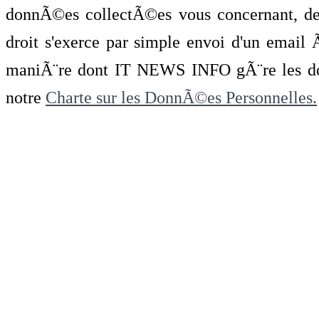
donnÃ©es collectÃ©es vous concernant, de 
droit s'exerce par simple envoi d'un emai
maniÃ¨re dont IT NEWS INFO gÃ¨re les do
notre
Charte sur les DonnÃ©es Personnelles.