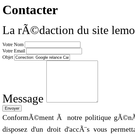
Contacter
La rÃ©daction du site lemo
Votre Nom
Votre Email
Objet
Message
ConformÃ©ment Ã notre politique gÃ©nÃ©
disposez d'un droit d'accÃ¨s vous perme