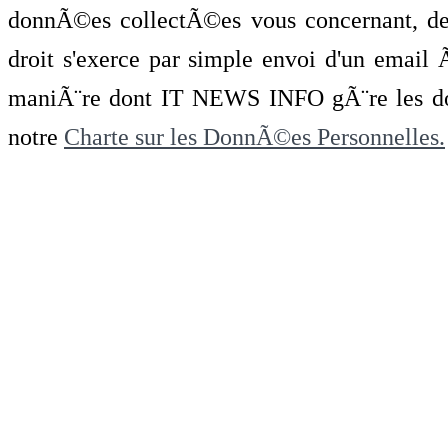
donnÃ©es collectÃ©es vous concernant, de 
droit s'exerce par simple envoi d'un emai
maniÃ¨re dont IT NEWS INFO gÃ¨re les do
notre
Charte sur les DonnÃ©es Personnelles.