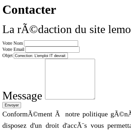
Contacter
La rÃ©daction du site lemo
Votre Nom
Votre Email
Objet
Message
ConformÃ©ment Ã notre politique gÃ©nÃ©
disposez d'un droit d'accÃ¨s vous perme