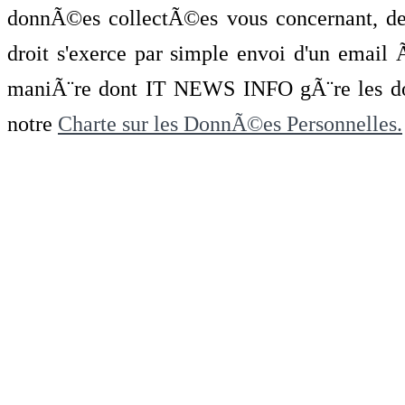
donnÃ©es collectÃ©es vous concernant, de 
droit s'exerce par simple envoi d'un emai
maniÃ¨re dont IT NEWS INFO gÃ¨re les do
notre
Charte sur les DonnÃ©es Personnelles.