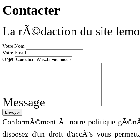
Contacter
La rÃ©daction du site lemo
Votre Nom
Votre Email
Objet
Message
ConformÃ©ment Ã notre politique gÃ©nÃ©
disposez d'un droit d'accÃ¨s vous perme